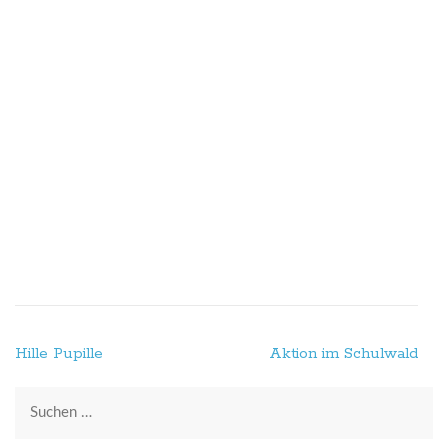
Beitragsnavigation
Hille Pupille
Aktion im Schulwald
Suchen
nach: