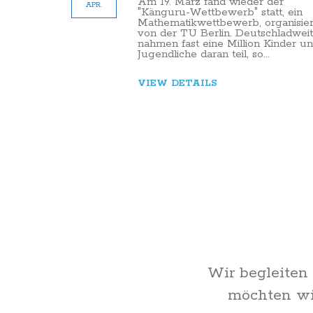
Am 19. März fand wieder der
APR.
"Känguru-Wettbewerb" statt, ein
Mathematikwettbewerb, organisier
von der TU Berlin. Deutschladweit
nahmen fast eine Million Kinder u
Jugendliche daran teil, so...
VIEW DETAILS
Wir begleiten
möchten wir