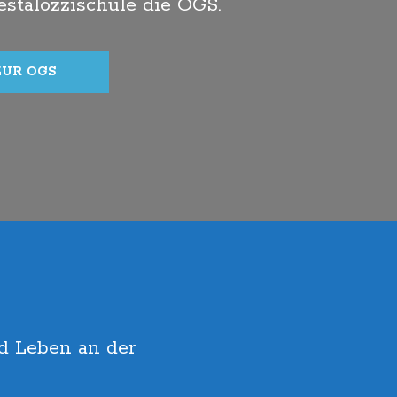
estalozzischule die OGS.
ZUR OGS
d Leben an der