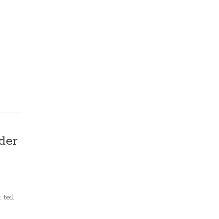
der
teil