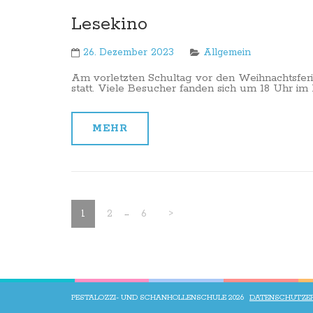
Lesekino
26. Dezember 2023
Allgemein
Am vorletzten Schultag vor den Weihnachtsferie
statt. Viele Besucher fanden sich um 18 Uhr im
MEHR
Seitennummerierung
der
…
Page
Page
Page
1
2
6
>
Beiträge
PESTALOZZI- UND SCHANHOLLENSCHULE 2026
DATENSCHUTZE