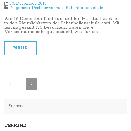
20. Dezember 2017
Allgemein
,
Pestalozzischule
,
Schanhollenschule
Am 19. Dezember fand zum siebten Mal das Lesekino
in den Räumlichkeiten der Schanhollenschule statt. Mit
fast insgesamt 130 Besuchern waren die 4
Vorleseräume sehr gut besucht, was für die...
MEHR
Seitennummerierung
der
Page
Page
<
1
2
Beiträge
Suchen
nach:
TERMINE