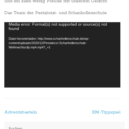
und ein klein wenig Freude mit unserem Gedicht.
Das Team der Pestalozzi- und Schanhollenschule
Video-
Media error: Format(s) not supported or source(s) not
Player
found
Datei herunterladen: http://www.schanhollenschule.de/wp-
content/uploads/2020/12/Pestalozzi-Schanhollenschule-
Weihnachtsclip.mp4.mp4?_=1
Beitragsnavigation
Adventsbasteln
EM-Tippspiel
Suchen