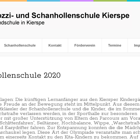
Schanhollenschule
Kontakt
Förderverein
Termine
Im
ollenschule 2020
lagen: Die künftigen Lernanfänger aus den Kiersper Kindergä
die Freude an der Bewegung steht im Mittelpunkt. Aus diesem
tklässler der Schanhollenschule und die Kinder, die im Somme
chstraße verlassen werden, in der Sporthalle zur besonderen
rer mit großer Unterstützung von Eltern den Parcours am Vor
chlittenfahren“, Seiltänzer, Hochbalance, Wippe, „Waschstraße
nd Easydrifter fahren. Zur Entspannung konnten die die Mädc
schaukel legen. Diese Art der Olympiade veranstalte man sc
 um einerseits Kontakt zu den Kita-Kindern zu bekommen. Auf