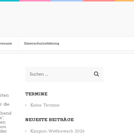
pressum
Datenschutzerklärung
Suchen
nach:
TERMINE
rten
r die
Keine Termine
abend
“,
NEUESTE BEITRÄGE
hen
hon
 der
Känguru-Wettbewerb 2026