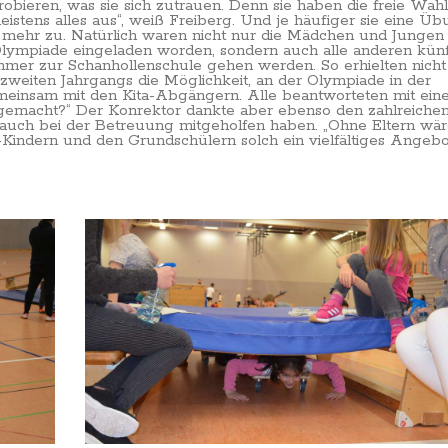
robieren, was sie sich zutrauen. Denn sie haben die freie Wahl
eistens alles aus“, weiß Freiberg. Und je häufiger sie eine Ü
 mehr zu. Natürlich waren nicht nur die Mädchen und Jungen
Olympiade eingeladen worden, sondern auch alle anderen künf
mmer zur Schanhollenschule gehen werden. So erhielten nicht
zweiten Jahrgangs die Möglichkeit, an der Olympiade in der
meinsam mit den Kita-Abgängern. Alle beantworteten mit ei
 gemacht?“ Der Konrektor dankte aber ebenso den zahlreiche
 auch bei der Betreuung mitgeholfen haben. „Ohne Eltern wär
a-Kindern und den Grundschülern solch ein vielfältiges Angebo