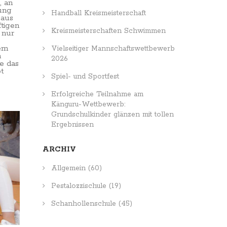
, an
bung
Handball Kreismeisterschaft
 aus
tigen
Kreismeisterschaften Schwimmen
 nur
nem
Vielseitiger Mannschaftswettbewerb
n
2026
e das
t
Spiel- und Sportfest
Erfolgreiche Teilnahme am
Känguru-Wettbewerb:
Grundschulkinder glänzen mit tollen
Ergebnissen
ARCHIV
Allgemein
(60)
Pestalozzischule
(19)
Schanhollenschule
(45)