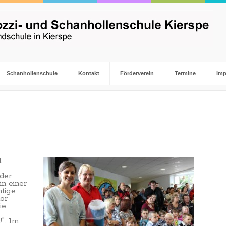
Schanhollenschule
Kontakt
Förderverein
Termine
Im
d
 der
in einer
htige
or
ie
!". Im