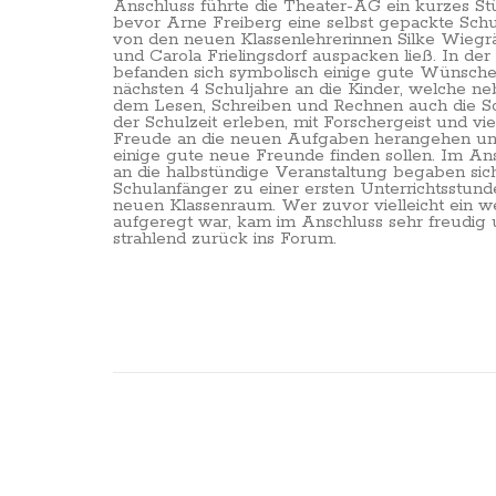
Anschluss führte die Theater-AG ein kurzes St
bevor Arne Freiberg eine selbst gepackte Schu
von den neuen Klassenlehrerinnen Silke Wiegr
und Carola Frielingsdorf auspacken ließ. In der
befanden sich symbolisch einige gute Wünsche 
nächsten 4 Schuljahre an die Kinder, welche n
dem Lesen, Schreiben und Rechnen auch die S
der Schulzeit erleben, mit Forschergeist und vie
Freude an die neuen Aufgaben herangehen u
einige gute neue Freunde finden sollen. Im An
an die halbstündige Veranstaltung begaben sich
Schulanfänger zu einer ersten Unterrichtsstund
neuen Klassenraum. Wer zuvor vielleicht ein w
aufgeregt war, kam im Anschluss sehr freudig
strahlend zurück ins Forum.
Beitragsnavigation