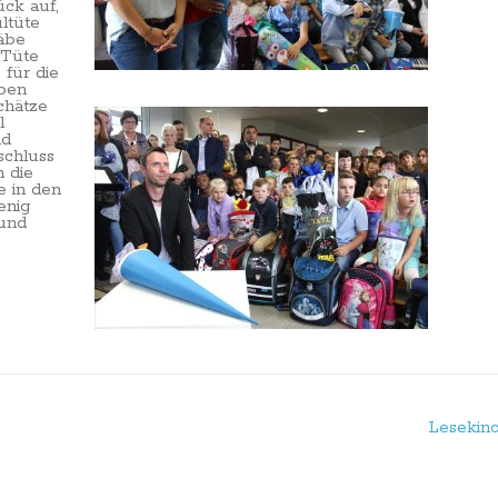
ück auf,
ltüte
äbe
 Tüte
für die
eben
chätze
l
nd
schluss
 die
e in den
enig
 und
Lesekino