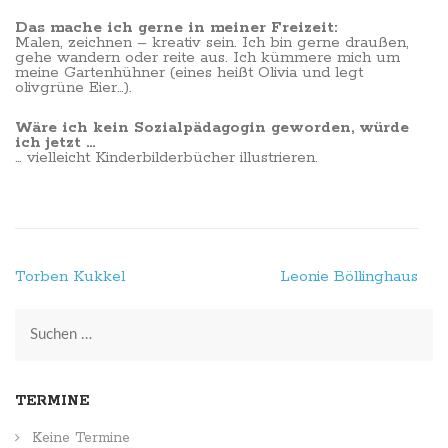
Das mache ich gerne in meiner Freizeit:
Malen, zeichnen – kreativ sein. Ich bin gerne draußen,
gehe wandern oder reite aus. Ich kümmere mich um
meine Gartenhühner (eines heißt Olivia und legt
olivgrüne Eier…).
Wäre ich kein Sozialpädagogin geworden, würde
ich jetzt …
… vielleicht Kinderbilderbücher illustrieren.
Beitragsnavigation
Torben Kukkel
Leonie Böllinghaus
Suchen
nach:
TERMINE
Keine Termine