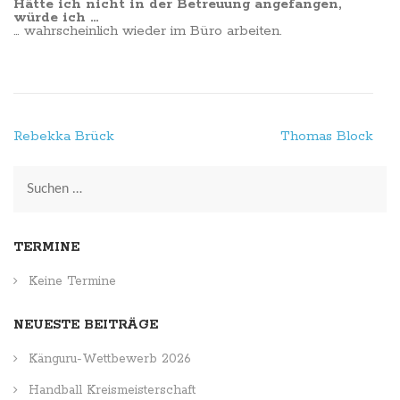
Hätte ich nicht in der Betreuung angefangen,
würde ich …
… wahrscheinlich wieder im Büro arbeiten.
Beitragsnavigation
Rebekka Brück
Thomas Block
Suchen
nach:
TERMINE
Keine Termine
NEUESTE BEITRÄGE
Känguru-Wettbewerb 2026
Handball Kreismeisterschaft